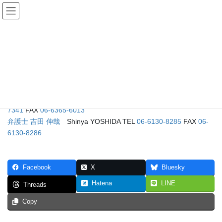
コ
ナ
関口・吉田 法律事務所
ン
ビ
テ
ゲ
ン
ー
弁護士 Lawyers
ツ
シ
へ
ョ
ス
ン
HOME
弁護士 Lawyers
キ
に
ッ
移
プ
動
弁護士 関口 澄男
Sumio SEKIGUCHI TEL
06-6362-
7341
FAX
06-6365-6013
弁護士 吉田 伸哉
Shinya YOSHIDA TEL
06-6130-8285
FAX
06-
6130-8286
Facebook
X
Bluesky
Hatena
LINE
Threads
Copy