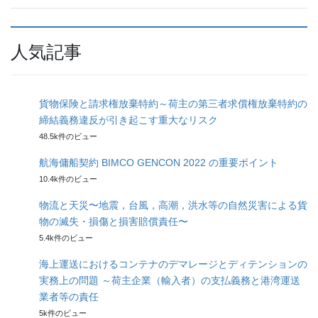
人気記事
貨物保険と請求権放棄特約～荷主の第三者求償権放棄特約の
締結義務違反が引き起こす重大なリスク
48.5k件のビュー
航海傭船契約 BIMCO GENCON 2022 の重要ポイント
10.4k件のビュー
物流と天災〜地震，台風，高潮，洪水等の自然災害による貨
物の滅失・損傷と損害賠償責任〜
5.4k件のビュー
海上運送におけるコンテナのデマレージとディテンションの
実務上の問題 ～荷主企業（輸入者）の支払義務と港湾運送
業者等の責任
5k件のビュー