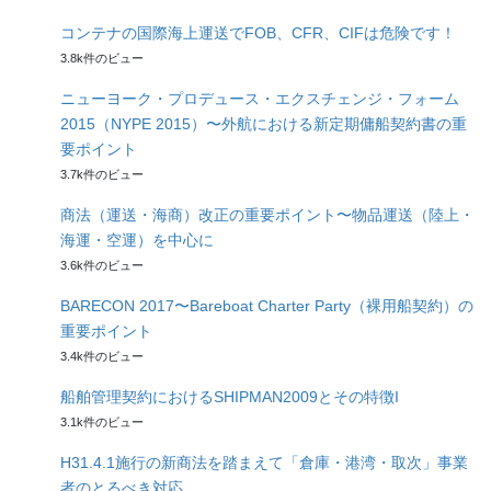
コンテナの国際海上運送でFOB、CFR、CIFは危険です！
3.8k件のビュー
ニューヨーク・プロデュース・エクスチェンジ・フォーム
2015（NYPE 2015）〜外航における新定期傭船契約書の重
要ポイント
3.7k件のビュー
商法（運送・海商）改正の重要ポイント〜物品運送（陸上・
海運・空運）を中心に
3.6k件のビュー
BARECON 2017〜Bareboat Charter Party（裸用船契約）の
重要ポイント
3.4k件のビュー
船舶管理契約におけるSHIPMAN2009とその特徴I
3.1k件のビュー
H31.4.1施行の新商法を踏まえて「倉庫・港湾・取次」事業
者のとるべき対応