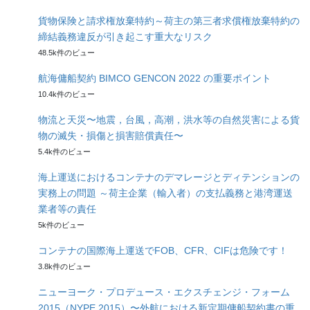
貨物保険と請求権放棄特約～荷主の第三者求償権放棄特約の
締結義務違反が引き起こす重大なリスク
48.5k件のビュー
航海傭船契約 BIMCO GENCON 2022 の重要ポイント
10.4k件のビュー
物流と天災〜地震，台風，高潮，洪水等の自然災害による貨
物の滅失・損傷と損害賠償責任〜
5.4k件のビュー
海上運送におけるコンテナのデマレージとディテンションの
実務上の問題 ～荷主企業（輸入者）の支払義務と港湾運送
業者等の責任
5k件のビュー
コンテナの国際海上運送でFOB、CFR、CIFは危険です！
3.8k件のビュー
ニューヨーク・プロデュース・エクスチェンジ・フォーム
2015（NYPE 2015）〜外航における新定期傭船契約書の重