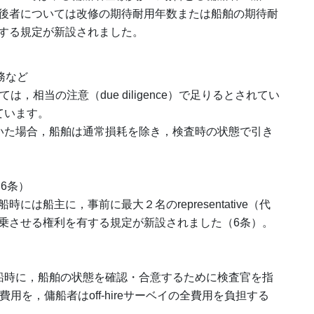
後者については改修の期待耐用年数または船舶の期待耐
する規定が新設されました。
務など
いては，相当の注意（due diligence）で足りるとされてい
ています。
ていた場合，船舶は通常損耗を除き，検査時の状態で引き
設（6条）
は船主に，事前に最大２名のrepresentative（代
乗させる権利を有する規定が新設されました（6条）。
・返船時に，船舶の状態を確認・合意するために検査官を指
全費用を，傭船者はoff-hireサーベイの全費用を負担する