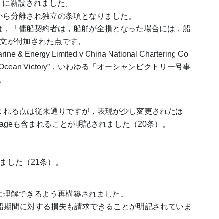
（1条）に新設されました。
項から分離され独立の条項となりました。
点は，「傭船契約者は，船舶が全損となった場合には，船
一文が付加された点です。
nergy Limited v China National Chartering Co
35（The “Ocean Victory”，いわゆる「オーシャンビクトリー号事
。
が含まれる点は従来通りですが，表現が少し変更されたほ
murrageも含まれることが明記されました（20条）。
ました（21条）。
平易に理解できるよう再構築されました。
傭船期間に対する損失も請求できることが明記されていま