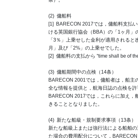
(2) 傭船料
[1] BARECON 2017では，傭船
ける英国銀行協会（BBA）の「1ヶ月」
「3％」上乗せした金利が適用されると改訂
月」及び「2%」の上乗せでした。
[2] 傭船料の支払から “time shall be 
(3) 傭船期間中の点検（14条）
BARECON 2001では，傭船者は，
全な情報を提供と，航海日誌の点検を許
BARECON 2017では，これらに加え，
きることとなりました。
(4) 新たな船級・規制要求事項（13条）
新たな船級上または強行法による船舶の
た場合の費用配分について，BARECON