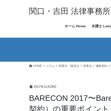
コ
ナ
ン
ビ
関口・吉田 法律事務所
テ
ゲ
ン
ー
ホーム Home
弁護士 Lawy
ツ
シ
へ
ョ
ス
ン
キ
に
ッ
移
プ
動
HOME
コラム
海事法・物流法
海事法
傭船契約
2017年12月28日
BARECON 2017〜Bare
契約）の重要ポイント