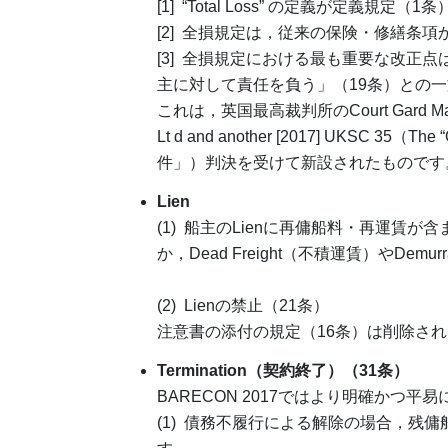
[1] “Total Loss” の定義が定義規定
[2] 全損規定は，従来の保険・修繕条
[3] 全損規定における最も重要な改正
主に対して責任を負う」（19条）との
これは，英国最高裁判所のCourt Gard Marine & E
Lt d and another [2017] UKSC 
件」）判決を受けて新設されたものです
Lien
(1) 船主のLienに再傭船料・再運賃
か，Dead Freight（不積運賃）やDe
(2) Lienの禁止（21条）
注意書の添付の規定（16条）は削除され
Termination（契約終了）（31条）
BARECON 2017ではより明確かつ
(1) 債務不履行による解除の場合，残