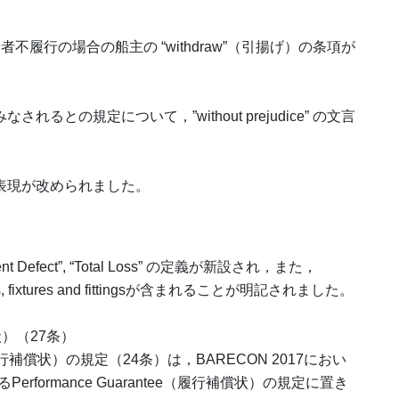
傭船者不履行の場合の船主の “withdraw”（引揚げ）の条項が
るとの規定について，”without prejudice” の文言
の表現が改められました。
, “Latent Defect”, “Total Loss” の定義が新設され，また，
ilers, fixtures and fittingsが含まれることが明記されました。
補償状）（27条）
ee（銀行補償状）の規定（24条）は，BARECON 2017におい
formance Guarantee（履行補償状）の規定に置き