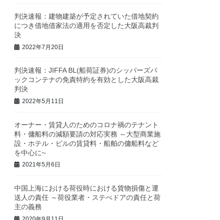
判決速報：建物建築が予定されていた借地契約
につき借地借家法の適用を否定した大阪高裁判
決
2022年7月20日
判決速報：JIFFA BL(船荷証券)のシッパーズパ
ックコンテナの免責特約を有効とした大阪高裁
判決
2022年5月11日
オーナー・賃貸人のためのコロナ禍のテナント
料・傭船料の減額要請の対応実務 ～大型商業施
設・ホテル・ビルの賃貸料・船舶の傭船料など
を中心に~
2021年5月6日
中国上海における荷役時における貨物損傷と運
送人の責任 ～荷役業者・ステべドアの責任と荷
主の義務
2020年9月11日