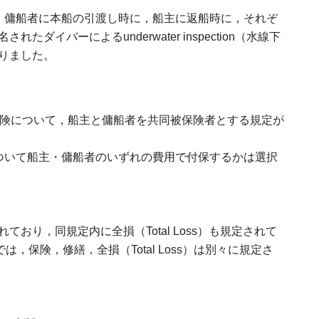
加え，傭船者に本船の引渡し時に，船主に返船時に，それぞ
ダイバーによるunderwater inspection（水線下
りました。
・機関保険について，船主と傭船者を共同被保険者とする規定が
について船主・傭船者のいずれの費用で付保するかは選択
おり，同規定内に全損（Total Loss）も規定されて
7では，保険，修繕，全損（Total Loss）は別々に規定さ