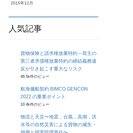
2015年12月
人気記事
貨物保険と請求権放棄特約～荷主の
第三者求償権放棄特約の締結義務違
反が引き起こす重大なリスク
48.5k件のビュー
航海傭船契約 BIMCO GENCON
2022 の重要ポイント
10.4k件のビュー
物流と天災〜地震，台風，高潮，洪
水等の自然災害による貨物の滅失・
損傷と損害賠償責任〜