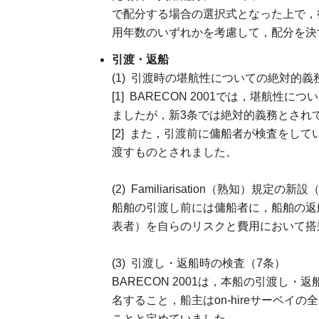
で配分する場合の選択式となった上で，
用年数のいずれかを考慮して，配分を決
引渡・返船
(1) 引渡時の堪航性についての絶対的義
[1] BARECON 2001では，堪航性につ
ましたが，新3条では絶対的義務とされ
[2] また，引渡前に傭船者が検査をし
渡すものとされました。
(2) Familiarisation（熟知）規定の新
船舶の引渡し前には傭船者に，船舶の返船時に
表者）を自らのリスクと費用において搭
(3) 引渡し・返船時の検査（7条）
BARECON 2001は，本船の引渡し
名すること，船主はon-hireサーベイの
ことと定めていました。