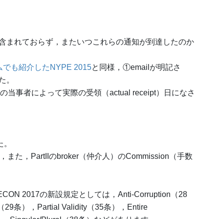
ailは含まれておらず，またいつこれらの通知が到達したのか
も紹介したNYPE 2015
と同様，①emailが明記さ
た。
はその当事者によって実際の受領（actual receipt）日になさ
た。
され，また，PartIIのbroker（仲介人）のCommission（手数
 2017の新設規定としては，Anti-Corruption（28
es（29条），Partial Validity（35条），Entire