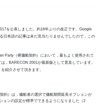
N 2017を公表しました。約16年ぶりの改正です。Google
に関する日本語の記事は未だ見当たりませんでしたので，この
harter Party（裸傭船契約）において，最もよく使用されて
，BARECON 2001が最新版として普及しています。
トを紹介させて頂きます。
rty（裸傭船契約）は，傭船者の選択で傭船期間延長オプションが
ションの設定が標準でできるようになりました（2