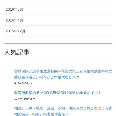
2016年5月
2016年4月
2015年12月
人気記事
貨物保険と請求権放棄特約～荷主の第三者求償権放棄特約の
締結義務違反が引き起こす重大なリスク
48.5k件のビュー
航海傭船契約 BIMCO GENCON 2022 の重要ポイント
10.4k件のビュー
物流と天災〜地震，台風，高潮，洪水等の自然災害による貨
物の滅失・損傷と損害賠償責任〜