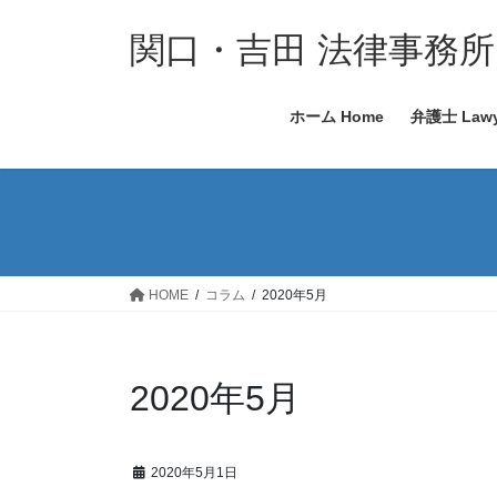
コ
ナ
ン
ビ
関口・吉田 法律事務所
テ
ゲ
ン
ー
ホーム Home
弁護士 Lawy
ツ
シ
へ
ョ
ス
ン
キ
に
ッ
移
プ
動
HOME
コラム
2020年5月
2020年5月
2020年5月1日