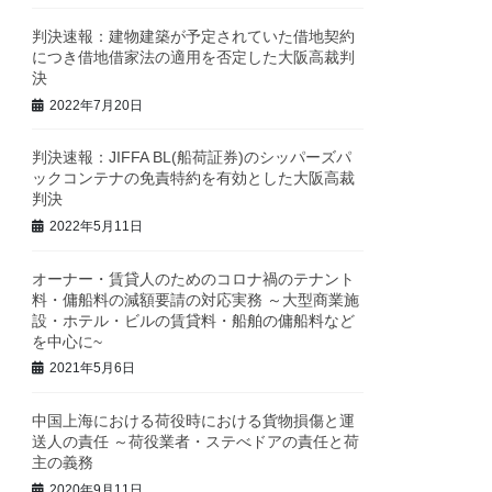
判決速報：建物建築が予定されていた借地契約
につき借地借家法の適用を否定した大阪高裁判
決
2022年7月20日
判決速報：JIFFA BL(船荷証券)のシッパーズパ
ックコンテナの免責特約を有効とした大阪高裁
判決
2022年5月11日
オーナー・賃貸人のためのコロナ禍のテナント
料・傭船料の減額要請の対応実務 ～大型商業施
設・ホテル・ビルの賃貸料・船舶の傭船料など
を中心に~
2021年5月6日
中国上海における荷役時における貨物損傷と運
送人の責任 ～荷役業者・ステべドアの責任と荷
主の義務
2020年9月11日