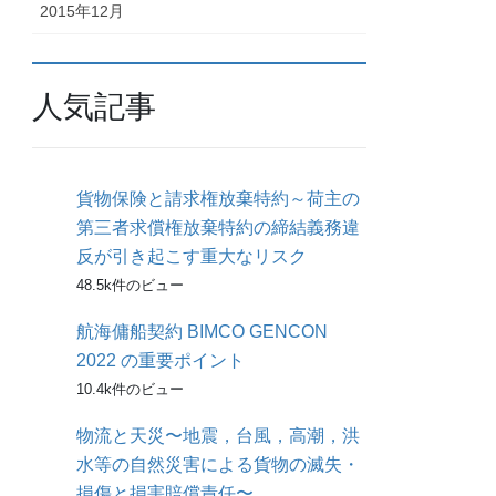
2015年12月
人気記事
貨物保険と請求権放棄特約～荷主の
第三者求償権放棄特約の締結義務違
反が引き起こす重大なリスク
48.5k件のビュー
航海傭船契約 BIMCO GENCON
2022 の重要ポイント
10.4k件のビュー
物流と天災〜地震，台風，高潮，洪
水等の自然災害による貨物の滅失・
損傷と損害賠償責任〜